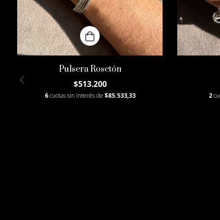
Pulsera Rosetón
$513.200
6
cuotas sin interés de
$85.533,33
2
cu