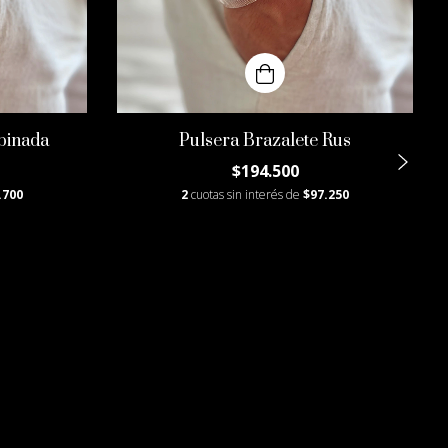
binada
Pulsera Brazalete Rus
$194.500
.700
2
cuotas sin interés de
$97.250