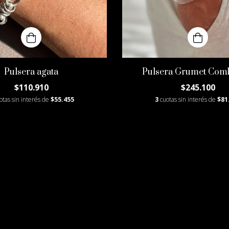
Pulsera agata
Pulsera Grumet Com
$110.910
$245.100
otas sin interés de
$55.455
3
cuotas sin interés de
$81