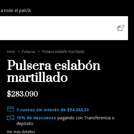
 a todo el país🚀
0
Inicio
>
Pulseras
>
Pulsera eslabón martillado
Pulsera eslabón
martillado
$283.090
3
cuotas sin interés de
$94.363,33
15% de descuento
pagando con Transferencia o
depósito
Ver más detalles